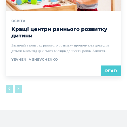
ОСВІТА
Кращі центри раннього розвитку
дитини
Зазвичай в центрах раннього розвитку пропонують догляд за
дітьми віком від декількох місяців до шести років. Заняття...
YEVHENIIA SHEVCHENKO
READ